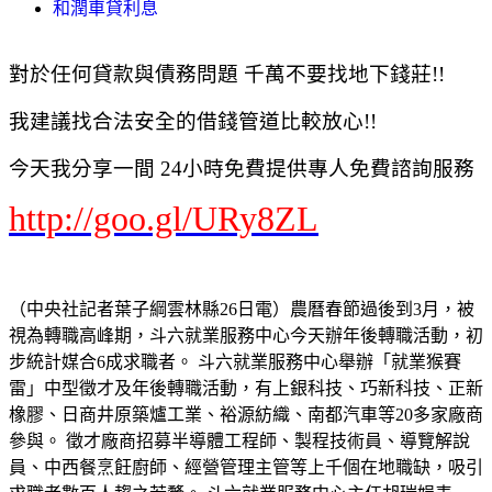
和潤車貸利息
對於任何貸款與債務問題 千萬不要找地下錢莊!!
我建議找合法安全的借錢管道比較放心!!
今天我分享一間 24小時免費提供專人免費諮詢服務
http://goo.gl/URy8ZL
（中央社記者葉子綱雲林縣26日電）農曆春節過後到3月，被
視為轉職高峰期，斗六就業服務中心今天辦年後轉職活動，初
步統計媒合6成求職者。 斗六就業服務中心舉辦「就業猴賽
雷」中型徵才及年後轉職活動，有上銀科技、巧新科技、正新
橡膠、日商井原築爐工業、裕源紡織、南都汽車等20多家廠商
參與。 徵才廠商招募半導體工程師、製程技術員、導覽解說
員、中西餐烹飪廚師、經營管理主管等上千個在地職缺，吸引