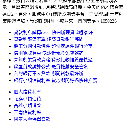
求職者數百人趨之若鶩。 斗六就業服務中心主任胡瑞娟表
示，農曆春節過後到3月將是轉職高峰期，今天的徵才媒合率
達6成，另外，服務中心1樓所設創業平台，已受理5組青年創
業團體進場，預約期到4月，歡迎來一圓創業夢。1050226
貸款利息試算excel 快速辦理貸款哪家好
貸款利率怎麼算 建議貸款銀行哪間
機車分期付款條件 超快速過件銀行分享
信用貸款買車 快速借現金免費諮詢
青年創業貸款資格 貸款比較推薦最快過
房屋貸款試算公式 急貸推薦安全管道
台灣銀行軍人貸款 哪間貸款最好辦
銀行小額信貸利率 貸款哪間好過快速推薦
個人信貸利率
花旗小額信貸
高雄小額借款
華南信貸利率
國泰人壽保單貸款