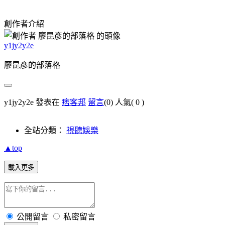
創作者介紹
y1jy2y2e
廖昆彥的部落格
y1jy2y2e 發表在
痞客邦
留言
(0)
人氣(
0
)
全站分類：
視聽娛樂
▲top
載入更多
公開留言
私密留言