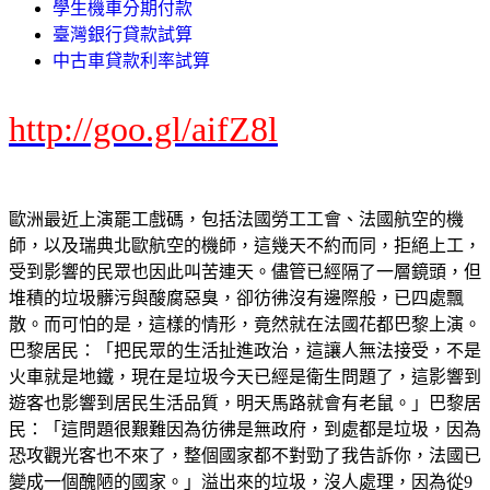
學生機車分期付款
臺灣銀行貸款試算
中古車貸款利率試算
http://goo.gl/aifZ8l
歐洲最近上演罷工戲碼，包括法國勞工工會、法國航空的機
師，以及瑞典北歐航空的機師，這幾天不約而同，拒絕上工，
受到影響的民眾也因此叫苦連天。儘管已經隔了一層鏡頭，但
堆積的垃圾髒污與酸腐惡臭，卻彷彿沒有邊際般，已四處飄
散。而可怕的是，這樣的情形，竟然就在法國花都巴黎上演。
巴黎居民：「把民眾的生活扯進政治，這讓人無法接受，不是
火車就是地鐵，現在是垃圾今天已經是衛生問題了，這影響到
遊客也影響到居民生活品質，明天馬路就會有老鼠。」巴黎居
民：「這問題很艱難因為彷彿是無政府，到處都是垃圾，因為
恐攻觀光客也不來了，整個國家都不對勁了我告訴你，法國已
變成一個醜陋的國家。」溢出來的垃圾，沒人處理，因為從9