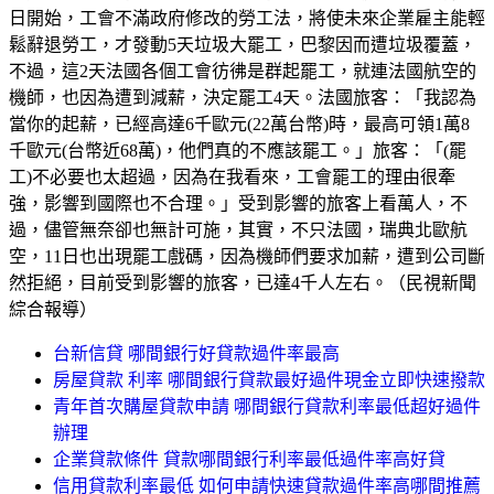
日開始，工會不滿政府修改的勞工法，將使未來企業雇主能輕
鬆辭退勞工，才發動5天垃圾大罷工，巴黎因而遭垃圾覆蓋，
不過，這2天法國各個工會彷彿是群起罷工，就連法國航空的
機師，也因為遭到減薪，決定罷工4天。法國旅客：「我認為
當你的起薪，已經高達6千歐元(22萬台幣)時，最高可領1萬8
千歐元(台幣近68萬)，他們真的不應該罷工。」旅客：「(罷
工)不必要也太超過，因為在我看來，工會罷工的理由很牽
強，影響到國際也不合理。」受到影響的旅客上看萬人，不
過，儘管無奈卻也無計可施，其實，不只法國，瑞典北歐航
空，11日也出現罷工戲碼，因為機師們要求加薪，遭到公司斷
然拒絕，目前受到影響的旅客，已達4千人左右。（民視新聞
綜合報導）
台新信貸 哪間銀行好貸款過件率最高
房屋貸款 利率 哪間銀行貸款最好過件現金立即快速撥款
青年首次購屋貸款申請 哪間銀行貸款利率最低超好過件
辦理
企業貸款條件 貸款哪間銀行利率最低過件率高好貸
信用貸款利率最低 如何申請快速貸款過件率高哪間推薦