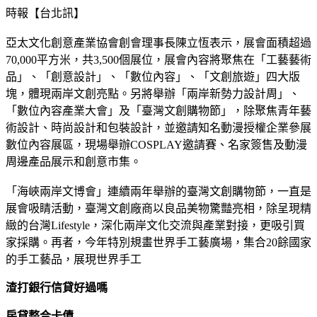
時報【台北訊】
亞太文化創意產業協會創會理事長陳立恆表示，展會面積超過
70,000平方米，共3,500個展位，展會內容將聚焦在「工藝藝術
品」、「創意設計」、「數位內容」、「文創旅遊」四大版
塊，體現兩岸文創亮點。另將舉辦「兩岸新勢力設計周」、
「數位內容產業大會」及「臺灣文創購物節」，除聚焦青年藝
術設計、時尚設計和包裝設計，並邀請知名動漫授權企業參展
數位內容展區，現場舉辦COSPLAY邀請賽、名家簽售及動漫
周邊產品展示和創意市集。
「海峽兩岸文博會」連續兩年舉辦的臺灣文創購物節，一直是
展會吸睛活動，臺灣文創廠商以良品美物驚豔亮相，除呈現精
緻的台灣Lifestyle，深化兩岸文化交流與產業對接，更吸引買
家採購。再者，今年特別規畫世界手工藝廣場，集合20餘國家
的手工藝品，展現世界手工
渣打銀行信貸好過嗎
房貸整合卡債